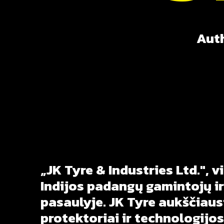
Auth
„JK
Tyre
&
Industries
Ltd.",
v
Indijos
padangų
gamintojų
ir
pasaulyje.
JK
Tyre
aukščiaus
protektoriai
ir
technologijos