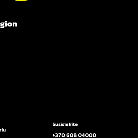
egion
Susisiekite
niu
+370 608 04000