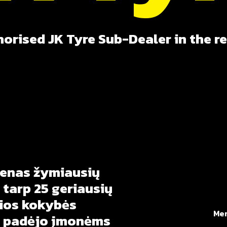
orised JK Tyre Sub-Dealer in the r
ienas
žymiausių
tarp
25
geriausių
ios
kokybės
Me
padėjo
įmonėms