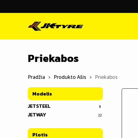
Skip
to
main
content
Priekabos
Pradžia
Produkto Ašis
Priekabos
Modelis
JETSTEEL
8
JETWAY
22
Plotis