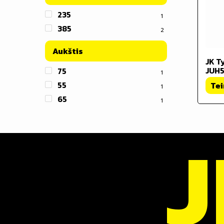
235
1
385
2
Aukštis
JK T
JUH5
75
1
55
Tei
1
65
1
J