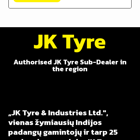
JK Tyre
Authorised JK Tyre Sub-Dealer in
the region
„JK
Tyre
&
Industries
Ltd.",
vienas
žymiausių
Indijos
padangų
gamintojų
ir
tarp
25