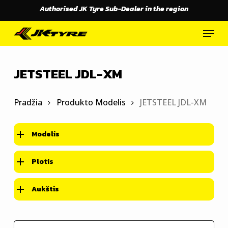
Skip
Authorised JK Tyre Sub-Dealer in the region
to
main
Menu
content
JETSTEEL JDL-XM
Pradžia
Produkto Modelis
JETSTEEL JDL-XM
Modelis
Plotis
Aukštis