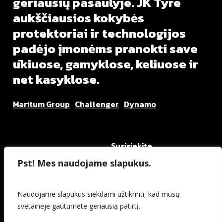
geriausių
pasaulyje.
JK
Tyre
aukščiausios
kokybės
protektoriai
ir
technologijos
padėjo
įmonėms
pranokti
save
ūkiuose,
gamyklose,
keliuose
ir
net
kasyklose.
Maritum Group
Challenger
Dynamo
Susisiekite
Meniu
+370 608 04000
Pst! Mes naudojame slapukus.
Padangos
info@maritum.lt
Kontaktai
Maritum.lt
Naudojame slapukus siekdami užtikrinti, kad mūsų
svetainėje gautumėte geriausią patirtį.
©
2026
. Jktyre.lt
Privatumo politika