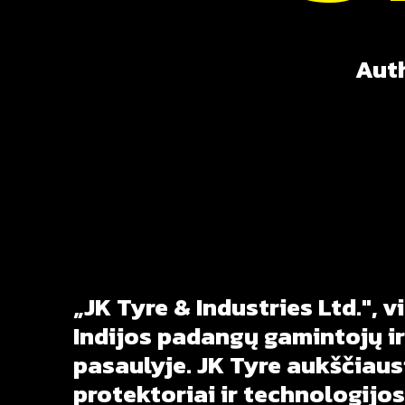
Auth
„JK
Tyre
&
Industries
Ltd.",
v
Indijos
padangų
gamintojų
ir
pasaulyje.
JK
Tyre
aukščiaus
protektoriai
ir
technologijos