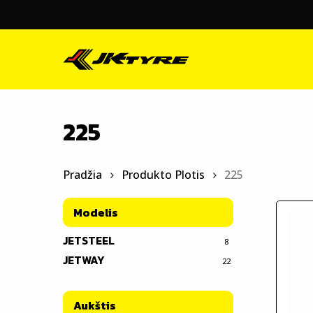
Skip
to
main
content
225
Pradžia
Produkto Plotis
225
Modelis
JETSTEEL
8
JETWAY
22
Aukštis