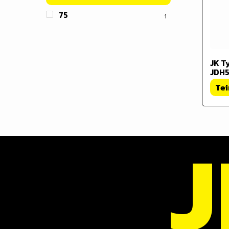
75
1
JK T
JDH5
Tei
J