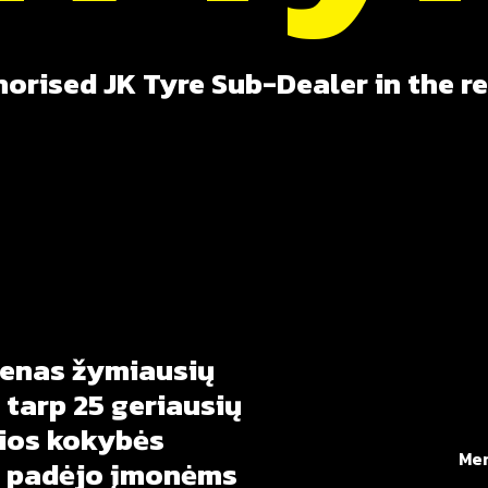
orised JK Tyre Sub-Dealer in the r
ienas
žymiausių
tarp
25
geriausių
ios
kokybės
Me
padėjo
įmonėms