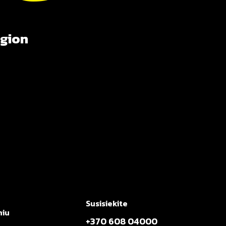
egion
Susisiekite
niu
+370 608 04000