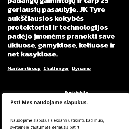
padangų
gamintojų
ir
tarp
25
geriausių
pasaulyje.
JK
Tyre
aukščiausios
kokybės
protektoriai
ir
technologijos
padėjo
įmonėms
pranokti
save
ūkiuose,
gamyklose,
keliuose
ir
net
kasyklose.
Maritum Group
Challenger
Dynamo
Susisiekite
Meniu
+370 608 04000
Pst! Mes naudojame slapukus.
Padangos
info@maritum.lt
Kontaktai
Maritum.lt
Naudojame slapukus siekdami užtikrinti, kad mūsų
svetainėje gautumėte geriausią patirtį.