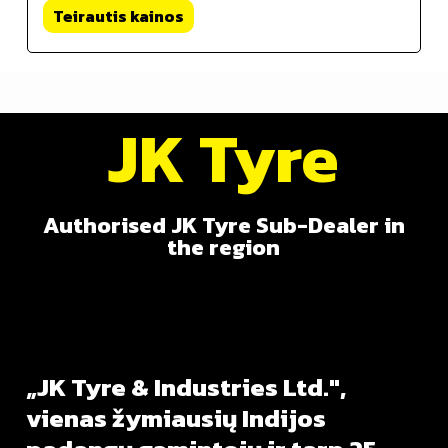
Teirautis kainos
JK Tyre
Authorised JK Tyre Sub-Dealer in
the region
„JK
Tyre
&
Industries
Ltd.",
vienas
žymiausių
Indijos