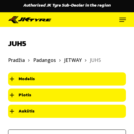
Skip
Authorised JK Tyre Sub-Dealer in the region
to
main
Menu
content
JUH5
Pradžia
Padangos
JETWAY
JUH5
Modelis
Plotis
Aukštis